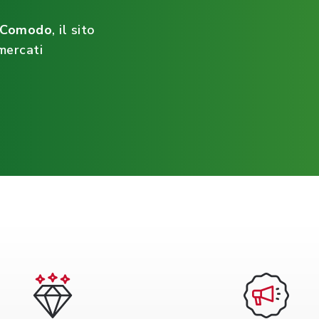
ìComodo
, il sito
mercati