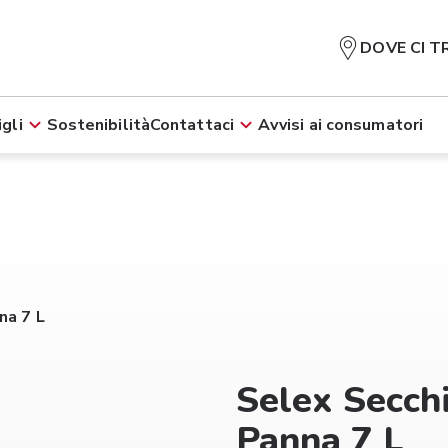
DOVE CI T
gli
Sostenibilità
Contattaci
Avvisi ai consumatori
na 7 L
Selex Secch
Panna 7 L