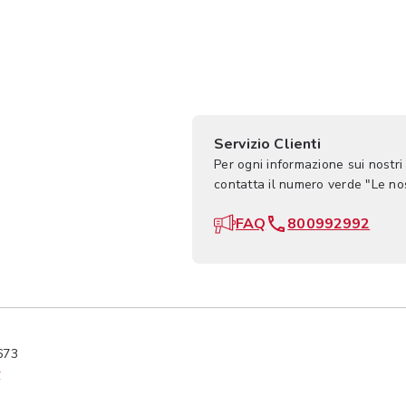
Servizio Clienti
Per ogni informazione sui nostri
contatta il numero verde "Le n
FAQ
800992992
673
y