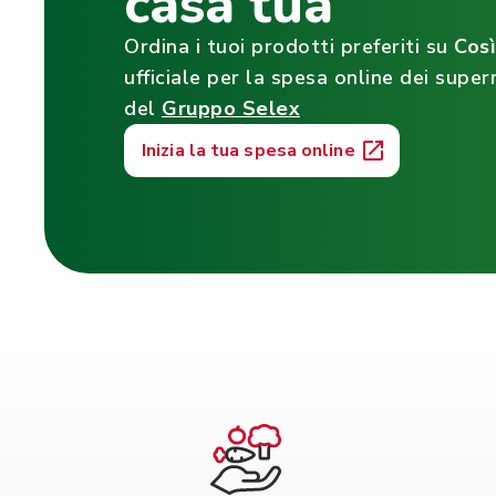
casa tua
Ordina i tuoi prodotti preferiti su
Cos
ufficiale per la spesa online dei super
del
Gruppo Selex
Inizia la tua spesa online