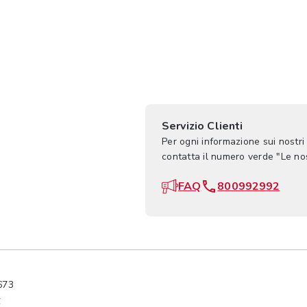
Servizio Clienti
Per ogni informazione sui nostri
contatta il numero verde "Le n
FAQ
800992992
673
y