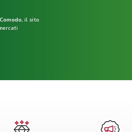
ìComodo
, il sito
mercati