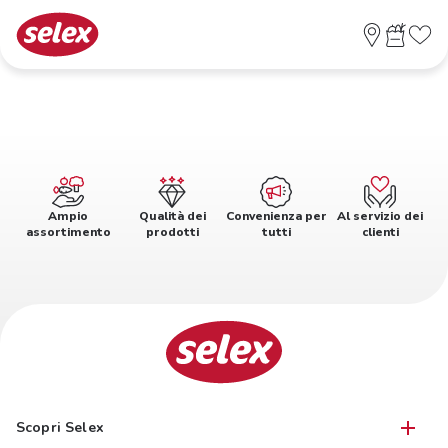
Ampio
Qualità dei
Convenienza per
Al servizio dei
assortimento
prodotti
tutti
clienti
Scopri Selex