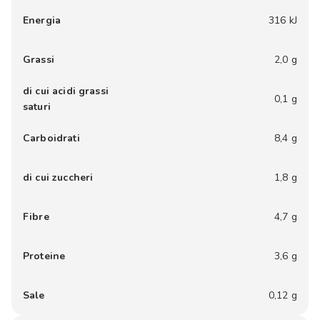
Energia
316 kJ
Grassi
2,0 g
di cui acidi grassi
0,1 g
saturi
Carboidrati
8,4 g
di cui zuccheri
1,8 g
Fibre
4,7 g
Proteine
3,6 g
Sale
0,12 g