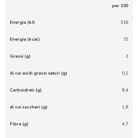
per 100
Energia (kJ)
316
Energia (kcal)
75
Grassi (g)
2
di cui acidi grassi saturi (g)
0,1
Carboidrati (g)
8,4
di cui zuccheri (g)
1,8
Fibre (g)
4,7