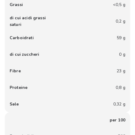
Grassi
<0,5 g
di cui acidi grassi
0,2 g
saturi
Carboidrati
59 g
di cui zuccheri
0 g
Fibre
23 g
Proteine
0,8 g
Sale
0,32 g
per 100