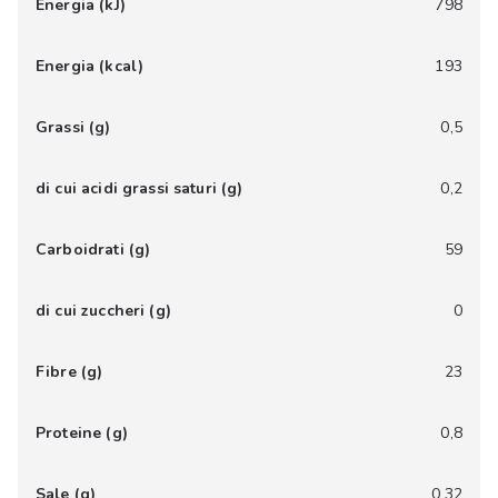
Energia (kJ)
798
Energia (kcal)
193
Grassi (g)
0,5
di cui acidi grassi saturi (g)
0,2
Carboidrati (g)
59
di cui zuccheri (g)
0
Fibre (g)
23
Proteine (g)
0,8
Sale (g)
0,32