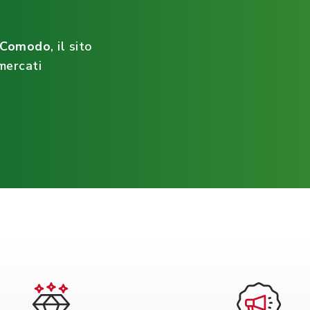
ìComodo
, il sito
mercati