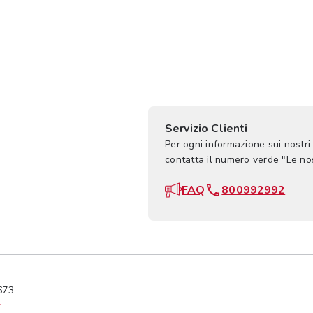
Servizio Clienti
Per ogni informazione sui nostri
contatta il numero verde "Le n
FAQ
800992992
673
y