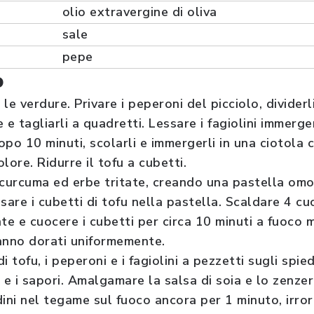
olio extravergine di oliva
sale
pepe
o
le verdure. Privare i peperoni del picciolo, dividerli
 e tagliarli a quadretti. Lessare i fagiolini immerg
opo 10 minuti, scolarli e immergerli in una ciotola 
lore. Ridurre il tofu a cubetti.
a, curcuma ed erbe tritate, creando una pastella om
sare i cubetti di tofu nella pastella. Scaldare 4 cuc
e e cuocere i cubetti per circa 10 minuti a fuoco 
anno dorati uniformemente.
di tofu, i peperoni e i fagiolini a pezzetti sugli spied
 e i sapori. Amalgamare la salsa di soia e lo zenzer
dini nel tegame sul fuoco ancora per 1 minuto, irror