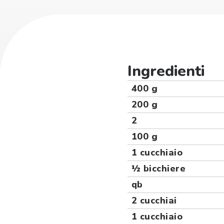
Ingredienti
400 g
200 g
2
100 g
1 cucchiaio
½ bicchiere
qb
2 cucchiai
1 cucchiaio