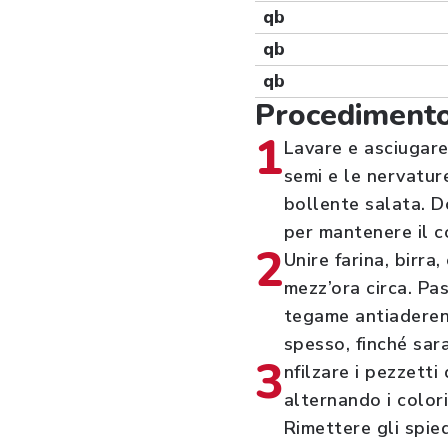
qb
qb
qb
Procediment
1
Lavare e asciugare 
semi e le nervature
bollente salata. D
per mantenere il co
2
Unire farina, birr
mezz’ora circa. Pas
tegame antiaderent
spesso, finché sar
3
nfilzare i pezzetti 
alternando i colori
Rimettere gli spie