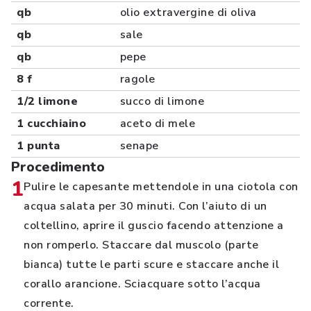
qb
olio extravergine di oliva
qb
sale
qb
pepe
8 f
ragole
1/2 limone
succo di limone
1 cucchiaino
aceto di mele
1 punta
senape
Procedimento
1
Pulire le capesante mettendole in una ciotola con
acqua salata per 30 minuti. Con l’aiuto di un
coltellino, aprire il guscio facendo attenzione a
non romperlo. Staccare dal muscolo (parte
bianca) tutte le parti scure e staccare anche il
corallo arancione. Sciacquare sotto l’acqua
corrente.