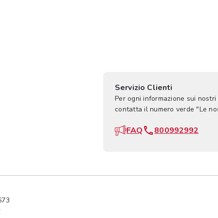
Servizio Clienti
Per ogni informazione sui nostri
contatta il numero verde "Le n
FAQ
800992992
673
y