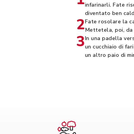
infarinarli. Fate r
diventato ben caldo
2
Fate rosolare la c
Mettetela, poi, da 
3
In una padella ver
un cucchiaio di far
un altro paio di mi