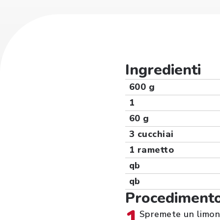
Ingredienti
600 g
1
60 g
3 cucchiai
1 rametto
qb
qb
Procediment
1
Spremete un limone