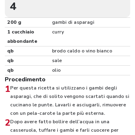
4
200 g
gambi di asparagi
1 cucchiaio
curry
abbondante
qb
brodo caldo o vino bianco
qb
sale
qb
olio
Procedimento
1
Per questa ricetta si utilizzano i gambi degli
asparagi, che di solito vengono scartati quando si
cucinano le punte. Lavarli e asciugarli, rimuovere
con un pela-carote la parte più esterna.
2
Dopo avere fatto bollire dell’acqua in una
casseruola, tuffare i gambi e farli cuocere per