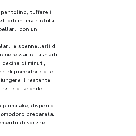
pentolino, tuffare i
tterli in una ciotola
pellarli con un
arli e spennellarli di
 necessario, lasciarli
 decina di minuti,
ucco di pomodoro e lo
iungere il restante
ccello e facendo
 plumcake, disporre i
 pomodoro preparata.
omento di servire.