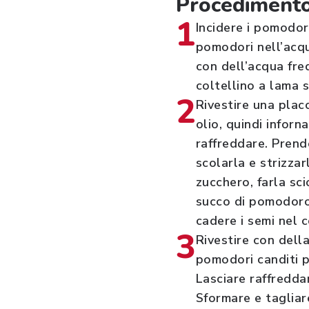
Procediment
1
Incidere i pomodor
pomodori nell’acqu
con dell’acqua fred
coltellino a lama s
2
Rivestire una placc
olio, quindi inforn
raffreddare. Prend
scolarla e strizza
zucchero, farla sc
succo di pomodoro.
cadere i semi nel 
3
Rivestire con dell
pomodori canditi p
Lasciare raffredda
Sformare e tagliar