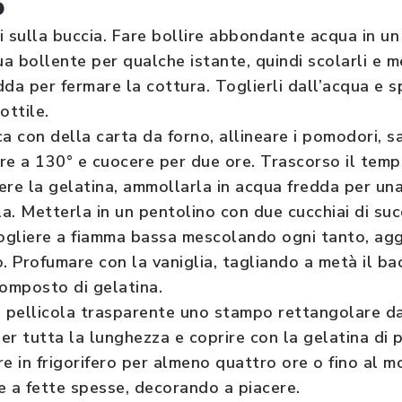
o
i sulla buccia. Fare bollire abbondante acqua in un 
a bollente per qualche istante, quindi scolarli e me
da per fermare la cottura. Toglierli dall’acqua e s
ottile.
a con della carta da forno, allineare i pomodori, sal
are a 130° e cuocere per due ore. Trascorso il tempo
ere la gelatina, ammollarla in acqua fredda per una
rla. Metterla in un pentolino con due cucchiai di s
iogliere a fiamma bassa mescolando ogni tanto, agg
 Profumare con la vaniglia, tagliando a metà il ba
composto di gelatina.
a pellicola trasparente uno stampo rettangolare da
er tutta la lunghezza e coprire con la gelatina di
re in frigorifero per almeno quattro ore o fino al m
e a fette spesse, decorando a piacere.