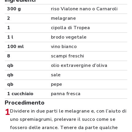
300 g
riso Vialone nano o Carnaroli
2
melagrane
1
cipolla di Tropea
1 l
brodo vegetale
100 ml
vino bianco
8
scampi freschi
qb
olio extravergine d’oliva
qb
sale
qb
pepe
1 cucchiaio
panna fresca
Procedimento
1
Dividere in due parti le melagrane e, con l’aiuto di
uno spremiagrumi, prelevare il succo come se
fossero delle arance. Tenere da parte qualche