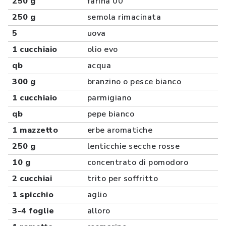
250 g
farina 00
250 g
semola rimacinata
5
uova
1 cucchiaio
olio evo
qb
acqua
300 g
branzino o pesce bianco
1 cucchiaio
parmigiano
qb
pepe bianco
1 mazzetto
erbe aromatiche
250 g
lenticchie secche rosse
10 g
concentrato di pomodoro
2 cucchiai
trito per soffritto
1 spicchio
aglio
3-4 foglie
alloro