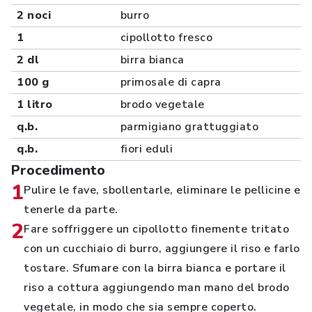
2 noci
burro
1
cipollotto fresco
2 dl
birra bianca
100 g
primosale di capra
1 litro
brodo vegetale
q.b.
parmigiano grattuggiato
q.b.
fiori eduli
Procedimento
1
Pulire le fave, sbollentarle, eliminare le pellicine e
tenerle da parte.
2
Fare soffriggere un cipollotto finemente tritato
con un cucchiaio di burro, aggiungere il riso e farlo
tostare. Sfumare con la birra bianca e portare il
riso a cottura aggiungendo man mano del brodo
vegetale, in modo che sia sempre coperto.