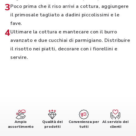
3
Poco prima che il riso arrivi a cottura, aggiungere
il primosale tagliato a dadini piccolissimi e le
fave.
4
Ultimare la cottura e mantecare con il burro
avanzato e due cucchiai di parmigiano. Distribuire
il risotto nei piatti, decorare con i fiorellini e
servire.
Ampio
Qualità dei
Convenienza per
Al servizio dei
assortimento
prodotti
tutti
clienti