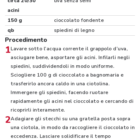
circa 20/30
uva senza semi
acini
150 g
cioccolato fondente
qb
spiedini di legno
Procedimento
1
Lavare sotto l’acqua corrente il grappolo d’uva,
asciugare bene, asportare gli acini. Infilarli negli
spiedini, suddividendoli in modo uniforme.
Sciogliere 100 g di cioccolato a bagnomaria e
trasferirlo ancora caldo in una ciotolina.
Immergere gli spiedini, facendo ruotare
rapidamente gli acini nel cioccolato e cercando di
ricoprirli interamente.
2
Adagiare gli stecchi su una gratella posta sopra
una ciotola, in modo da raccogliere il cioccolato in
eccedenza. Lasciare solidificare il tempo