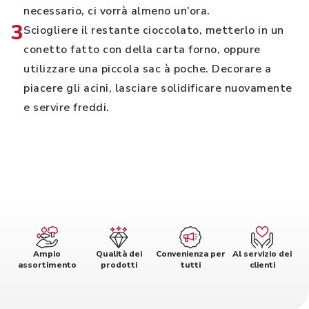
necessario, ci vorrà almeno un’ora.
3
Sciogliere il restante cioccolato, metterlo in un
conetto fatto con della carta forno, oppure
utilizzare una piccola sac à poche. Decorare a
piacere gli acini, lasciare solidificare nuovamente
e servire freddi.
Ampio
Qualità dei
Convenienza per
Al servizio dei
assortimento
prodotti
tutti
clienti