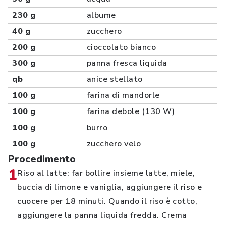
230 g
albume
40 g
zucchero
200 g
cioccolato bianco
300 g
panna fresca liquida
qb
anice stellato
100 g
farina di mandorle
100 g
farina debole (130 W)
100 g
burro
100 g
zucchero velo
Procedimento
1
Riso al latte: far bollire insieme latte, miele,
buccia di limone e vaniglia, aggiungere il riso e
cuocere per 18 minuti. Quando il riso è cotto,
aggiungere la panna liquida fredda. Crema