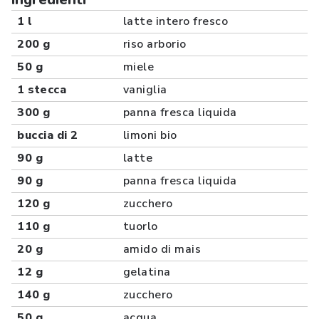
1 l
latte intero fresco
200 g
riso arborio
50 g
miele
1 stecca
vaniglia
300 g
panna fresca liquida
buccia di 2
limoni bio
90 g
latte
90 g
panna fresca liquida
120 g
zucchero
110 g
tuorlo
20 g
amido di mais
12 g
gelatina
140 g
zucchero
50 g
acqua