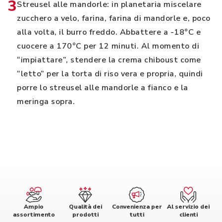
3
Streusel alle mandorle: in planetaria miscelare
zucchero a velo, farina, farina di mandorle e, poco
alla volta, il burro freddo. Abbattere a -18°C e
cuocere a 170°C per 12 minuti. Al momento di
“impiattare”, stendere la crema chiboust come
“letto” per la torta di riso vera e propria, quindi
porre lo streusel alle mandorle a fianco e la
meringa sopra.
Ampio
Qualità dei
Convenienza per
Al servizio dei
assortimento
prodotti
tutti
clienti