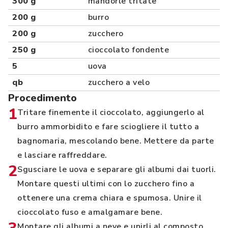
300 g
mandorle tritate
200 g
burro
200 g
zucchero
250 g
cioccolato fondente
5
uova
qb
zucchero a velo
Procedimento
1
Tritare finemente il cioccolato, aggiungerlo al
burro ammorbidito e fare sciogliere il tutto a
bagnomaria, mescolando bene. Mettere da parte
e lasciare raffreddare.
2
Sgusciare le uova e separare gli albumi dai tuorli.
Montare questi ultimi con lo zucchero fino a
ottenere una crema chiara e spumosa. Unire il
cioccolato fuso e amalgamare bene.
Montare gli albumi a neve e unirli al composto