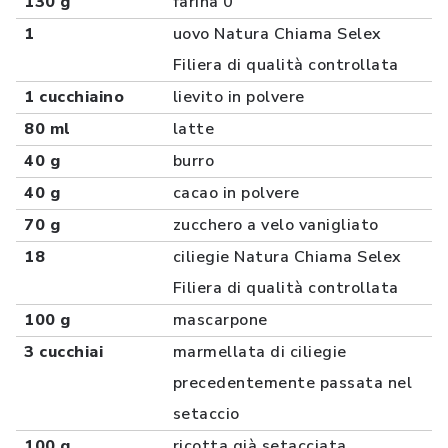
130 g
farina 0
1
uovo Natura Chiama Selex
Filiera di qualità controllata
1 cucchiaino
lievito in polvere
80 ml
latte
40 g
burro
40 g
cacao in polvere
70 g
zucchero a velo vanigliato
18
ciliegie Natura Chiama Selex
Filiera di qualità controllata
100 g
mascarpone
3 cucchiai
marmellata di ciliegie
precedentemente passata nel
setaccio
100 g
ricotta già setacciata