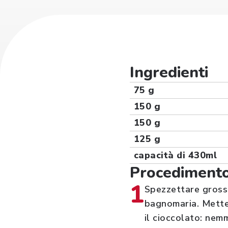
Ingredienti
75 g
150 g
150 g
125 g
capacità di 430ml
Procediment
1
Spezzettare grosso
bagnomaria. Metter
il cioccolato: nem