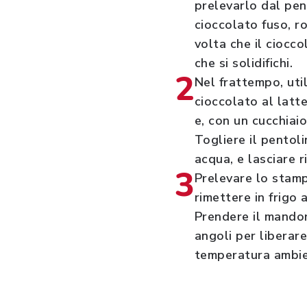
prelevarlo dal pen
cioccolato fuso, r
volta che il ciocc
che si solidifichi.
2
Nel frattempo, uti
cioccolato al latt
e, con un cucchiai
Togliere il pentol
acqua, e lasciare r
3
Prelevare lo stamp
rimettere in frigo 
Prendere il mandor
angoli per liberare
temperatura ambie