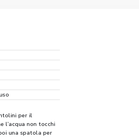
ouso
olini per il
he l’acqua non tocchi
 poi una spatola per