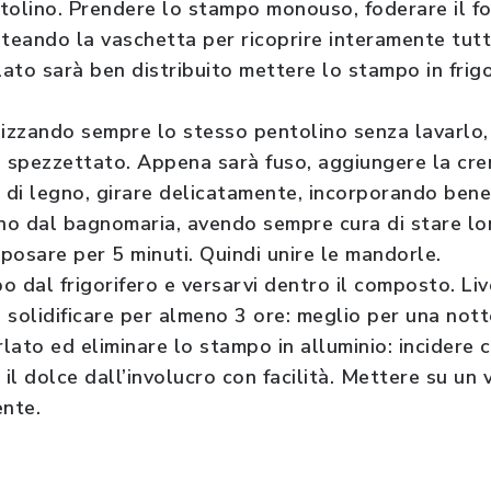
tolino. Prendere lo stampo monouso, foderare il fon
oteando la vaschetta per ricoprire interamente tutt
olato sarà ben distribuito mettere lo stampo in frig
lizzando sempre lo stesso pentolino senza lavarlo, 
e spezzettato. Appena sarà fuso, aggiungere la cr
o di legno, girare delicatamente, incorporando bene
ino dal bagnomaria, avendo sempre cura di stare lo
iposare per 5 minuti. Quindi unire le mandorle.
o dal frigorifero e versarvi dentro il composto. Liv
a solidificare per almeno 3 ore: meglio per una nott
lato ed eliminare lo stampo in alluminio: incidere c
 il dolce dall’involucro con facilità. Mettere su un 
nte.