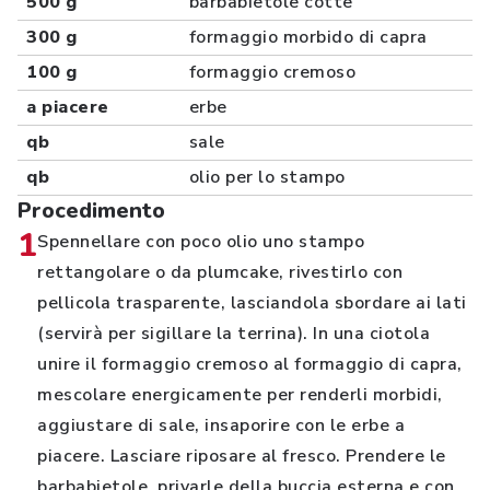
500 g
barbabietole cotte
300 g
formaggio morbido di capra
100 g
formaggio cremoso
a piacere
erbe
qb
sale
qb
olio per lo stampo
Procedimento
1
Spennellare con poco olio uno stampo
rettangolare o da plumcake, rivestirlo con
pellicola trasparente, lasciandola sbordare ai lati
(servirà per sigillare la terrina). In una ciotola
unire il formaggio cremoso al formaggio di capra,
mescolare energicamente per renderli morbidi,
aggiustare di sale, insaporire con le erbe a
piacere. Lasciare riposare al fresco. Prendere le
barbabietole, privarle della buccia esterna e con