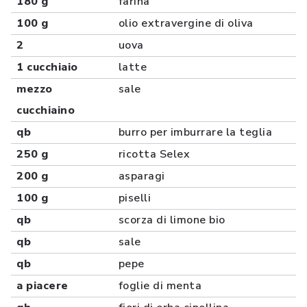
180 g
farina
100 g
olio extravergine di oliva
2
uova
1 cucchiaio
latte
mezzo
sale
cucchiaino
qb
burro per imburrare la teglia
250 g
ricotta Selex
200 g
asparagi
100 g
piselli
qb
scorza di limone bio
qb
sale
qb
pepe
a piacere
foglie di menta