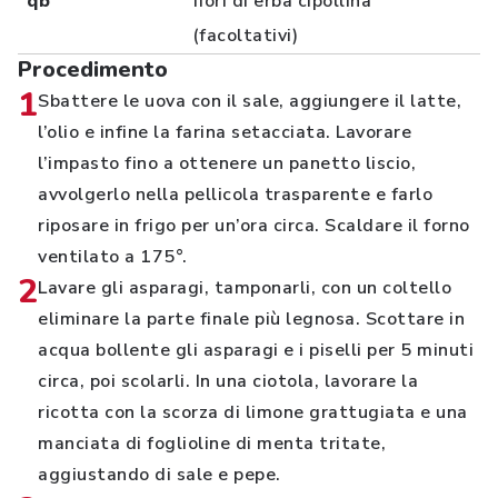
qb
fiori di erba cipollina
(facoltativi)
Procedimento
1
Sbattere le uova con il sale, aggiungere il latte,
l’olio e infine la farina setacciata. Lavorare
l’impasto fino a ottenere un panetto liscio,
avvolgerlo nella pellicola trasparente e farlo
riposare in frigo per un’ora circa. Scaldare il forno
ventilato a 175°.
2
Lavare gli asparagi, tamponarli, con un coltello
eliminare la parte finale più legnosa. Scottare in
acqua bollente gli asparagi e i piselli per 5 minuti
circa, poi scolarli. In una ciotola, lavorare la
ricotta con la scorza di limone grattugiata e una
manciata di foglioline di menta tritate,
aggiustando di sale e pepe.