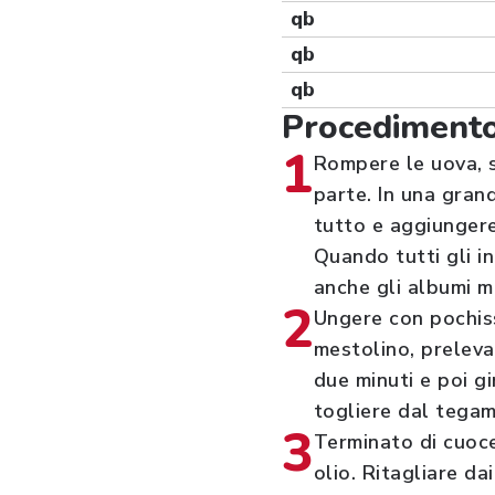
qb
qb
qb
Procediment
1
Rompere le uova, s
parte. In una grand
tutto e aggiungere 
Quando tutti gli 
anche gli albumi m
2
Ungere con pochis
mestolino, preleva
due minuti e poi gi
togliere dal tegam
3
Terminato di cuocer
olio. Ritagliare da