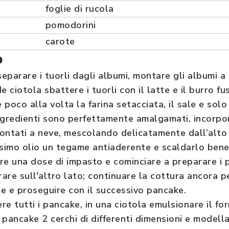
foglie di rucola
pomodorini
carote
o
eparare i tuorli dagli albumi, montare gli albumi a 
e ciotola sbattere i tuorli con il latte e il burro f
poco alla volta la farina setacciata, il sale e solo al
ingredienti sono perfettamente amalgamati, incorp
ontati a neve, mescolando delicatamente dall’alto 
simo olio un tegame antiaderente e scaldarlo bene
re una dose di impasto e cominciare a preparare i
rare sull'altro lato; continuare la cottura ancora p
e e proseguire con il successivo pancake.
e tutti i pancake, in una ciotola emulsionare il fo
i pancake 2 cerchi di differenti dimensioni e modella