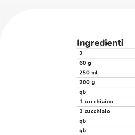
Ingredienti
2
60 g
250 ml
200 g
qb
1 cucchiaino
1 cucchiaio
qb
qb