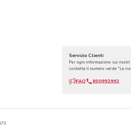
Servizio Clienti
Per ogni informazione sui nostri
contatta il numero verde "Le n
FAQ
800992992
673
y