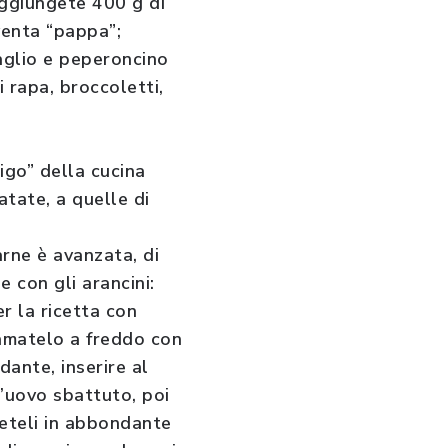
 aggiungete 400 g di
venta “pappa”;
 aglio e peperoncino
 rapa, broccoletti,
rigo” della cucina
atate, a quelle di
arne è avanzata, di
e con gli arancini:
er la ricetta con
gamatelo a freddo con
ante, inserire al
l’uovo sbattuto, poi
ggeteli in abbondante