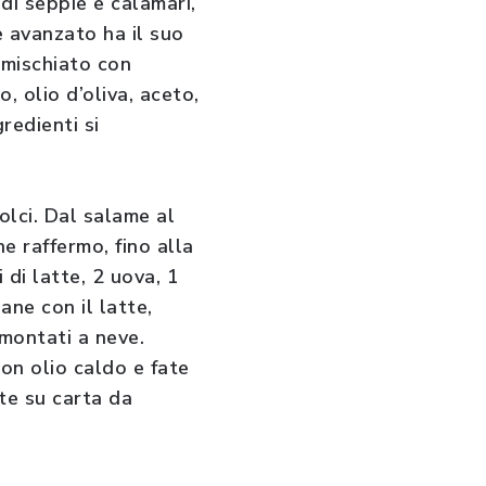
di seppie e calamari,
e avanzato ha il suo
 mischiato con
o, olio d’oliva, aceto,
gredienti si
olci. Dal salame al
e raffermo, fino alla
 di latte, 2 uova, 1
ane con il latte,
 montati a neve.
on olio caldo e fate
ate su carta da