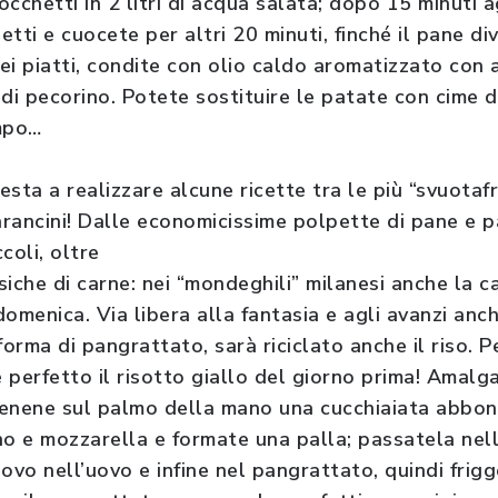
tocchetti in 2 litri di acqua salata; dopo 15 minuti
tti e cuocete per altri 20 minuti, finché il pane di
nei piatti, condite con olio caldo aromatizzato con
di pecorino. Potete sostituire le patate con cime di
ampo…
resta a realizzare alcune ricette tra le più “svuotaf
arancini! Dalle economicissime polpette di pane e p
coli, oltre
iche di carne: nei “mondeghili” milanesi anche la c
domenica. Via libera alla fantasia e agli avanzi anch
forma di pangrattato, sarà riciclato anche il riso. P
 perfetto il risotto giallo del giorno prima! Amal
enene sul palmo della mano una cucchiaiata abbond
no e mozzarella e formate una palla; passatela nel
nuovo nell’uovo e infine nel pangrattato, quindi fri