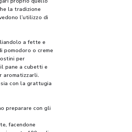
gari proprio quello
he la tradizione
edono l’utilizzo di
liandolo a fette e
a di pomodoro o creme
ostini per
l pane a cubetti e
r aromatizzarli.
 sia con la grattugia
ono preparare con gli
ate, facendone