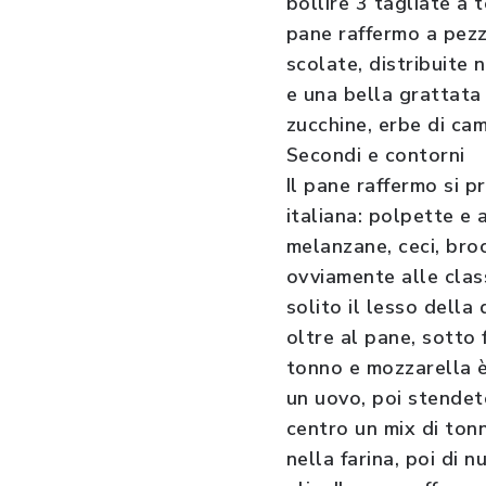
bollire 3 tagliate a 
pane raffermo a pezze
scolate, distribuite 
e una bella grattata 
zucchine, erbe di c
Secondi e contorni
Il pane raffermo si p
italiana: polpette e 
melanzane, ceci, broc
ovviamente alle class
solito il lesso della 
oltre al pane, sotto 
tonno e mozzarella è
un uovo, poi stendet
centro un mix di ton
nella farina, poi di 