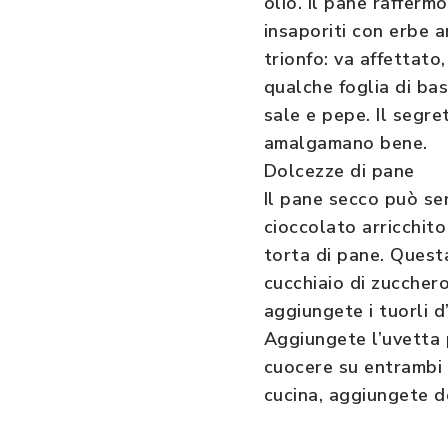
olio. Il pane rafferm
insaporiti con erbe 
trionfo: va affettat
qualche foglia di basi
sale e pepe. Il segret
amalgamano bene.
Dolcezze di pane
Il pane secco può ser
cioccolato arricchito
torta di pane. Questa
cucchiaio di zucchero
aggiungete i tuorli d
Aggiungete l’uvetta p
cuocere su entrambi i
cucina, aggiungete d