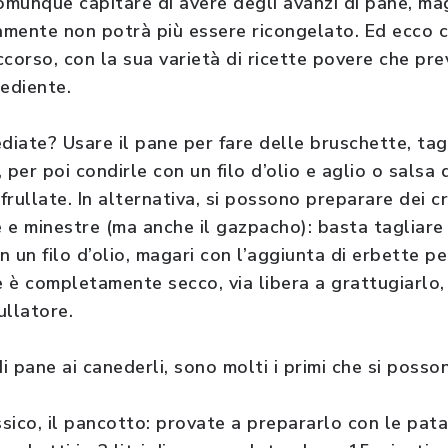
munque capitare di avere degli avanzi di pane, ma
mente non potrà più essere ricongelato. Ed ecco c
corso, con la sua varietà di ricette povere che prev
rediente.
diate? Usare il pane per fare delle bruschette, tag
 per poi condirle con un filo d’olio e aglio o sals
rullate. In alternativa, si possono preparare dei cr
 minestre (ma anche il gazpacho): basta tagliare i
on un filo d’olio, magari con l’aggiunta di erbette pe
e è completamente secco, via libera a grattugiarlo,
ullatore.
di pane ai canederli, sono molti i primi che si poss
ssico, il pancotto: provate a prepararlo con le pat