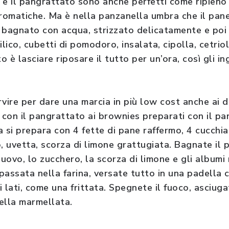
o e il pangrattato sono anche perfetti come ripieno 
aromatiche. Ma è nella panzanella umbra che il pan
o, bagnato con acqua, strizzato delicatamente e poi
lico, cubetti di pomodoro, insalata, cipolla, cetriol
o è lasciare riposare il tutto per un’ora, così gli in
vire per dare una marcia in più low cost anche ai d
 con il pangrattato ai brownies preparati con il pan
 si prepara con 4 fette di pane raffermo, 4 cucchiai
, uvetta, scorza di limone grattugiata. Bagnate il p
’uovo, lo zucchero, la scorza di limone e gli albumi
assata nella farina, versate tutto in una padella c
 lati, come una frittata. Spegnete il fuoco, asciug
ella marmellata.