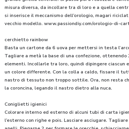
misura diversa, da incollare tra di loro e a quella cent
si inserisce il meccanismo dell’orologio, magari ricicla
vecchio modello. www.passiondiy.com/orologio-di-cart
cerchietto rainbow
Basta un cartone da 6 uova per mettersi in testa l’arc
Tagliare a metà la base di una confezione, ottenendo 
elementi. Incollarle tra loro, quindi dipingere ciascun
un colore differente. Con la colla a caldo, fissare il tut
nastro di tessuto non troppo sottile. Ora, non resta c
la coroncina, legando il nastro dietro alla nuca.
Coniglietti igienici
Colorare interno ed esterno di alcuni tubi di carta igie
l’esterno con righe e pois. Lasciare asciugare. Tagliare
anelli. Piegarne 2 per formare le orecchie, schiacciarne