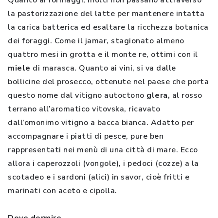
Quanto ai formaggi, molti non passano attraverso
la pastorizzazione del latte per mantenere intatta
la carica batterica ed esaltare la ricchezza botanica
dei foraggi. Come il jamar, stagionato almeno
quattro mesi in grotta e il monte re, ottimi con il
miele
di marasca. Quanto ai vini, si va dalle
bollicine del prosecco, ottenute nel paese che porta
questo nome dal vitigno autoctono
glera,
al rosso
terrano all’aromatico vitovska, ricavato
dall’omonimo vitigno a bacca bianca. Adatto per
accompagnare i piatti di pesce, pure ben
rappresentati nei menù di una città di mare. Ecco
allora i caperozzoli (vongole), i pedoci (cozze) a la
scotadeo e i sardoni (alici) in savor, cioè fritti e
marinati con aceto e cipolla.