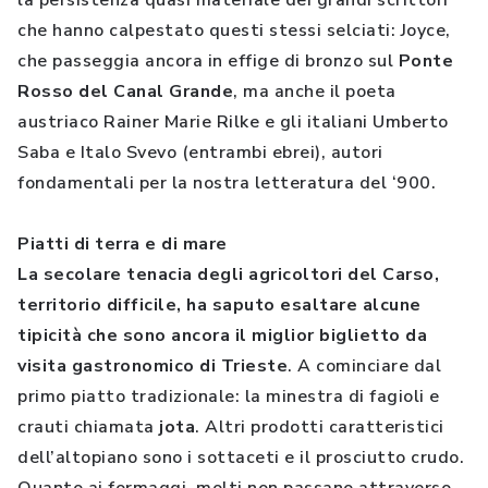
la persistenza quasi materiale dei grandi scrittori
che hanno calpestato questi stessi selciati: Joyce,
che passeggia ancora in effige di bronzo sul
Ponte
Rosso del Canal Grande
, ma anche il poeta
austriaco Rainer Marie Rilke e gli italiani Umberto
Saba e Italo Svevo (entrambi ebrei), autori
fondamentali per la nostra letteratura del ‘900.
Piatti di terra e di mare
La secolare tenacia degli agricoltori del Carso,
territorio difficile, ha saputo esaltare alcune
tipicità che sono ancora il miglior biglietto da
visita gastronomico di Trieste
. A cominciare dal
primo piatto tradizionale: la minestra di fagioli e
crauti chiamata
jota
. Altri prodotti caratteristici
dell’altopiano sono i sottaceti e il prosciutto crudo.