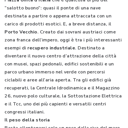
P
iazza Unità d’Italia
che è qualcosa di più del
“salotto buono”: quasi il ponte di una nave
destinata a partire o appena attraccata con un
carico di prodotti esotici. E, a breve distanza, il
Porto Vecchio
. Creato dai sovrani austriaci come
zona franca dell’impero, oggi è tra i più interessanti
esempi di
recupero industriale
. Destinato a
diventare il nuovo centro d’attrazione della città
con musei, spazi pedonali, edifici sostenibili e un
parco urbano immerso nel verde con percorsi
ciclabili e aree all’aria aperta. Tra gli edifici già
recuperati, la Centrale Idrodinamica e il Magazzino
26, nuovo polo culturale, la Sottostazione Elettrica
e il Tcc, uno dei più capienti e versatili centri
congressi italiani.
Il peso della storia