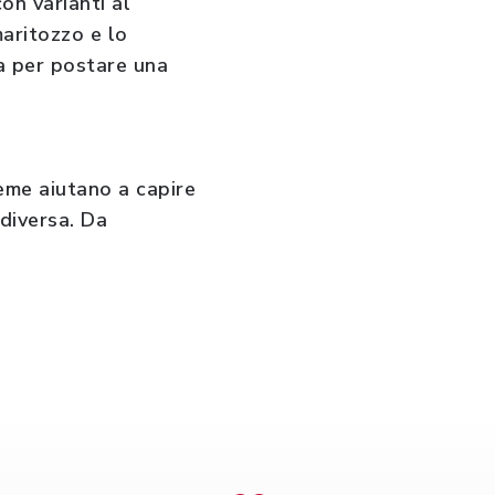
on varianti al
aritozzo e lo
ila per postare una
eme aiutano a capire
 diversa. Da