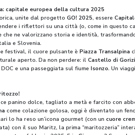
a: capitale europea della cultura 2025
orica, unite dal progetto
GO! 2025
, essere
Capital
endere i riflettori su una città (o, come in questo c
ve che ne valorizzano storia e identità, trasformando
talia e Slovenia.
e festival, il cuore pulsante è
Piazza Transalpina
c
turale aperto. Da non perdere: il
Castello di Goriz
i DOC e una passeggiata sul fiume
Isonzo
. Un viagg
ritozzo!
fice panino dolce, tagliato a metà e farcito con a
ma
come colazione golosa, oggi è diventato un fen
sari lo ha reso un’icona gourmet (con un
cuore cre
ta) con il suo Maritz, la prima “maritozzeria” int