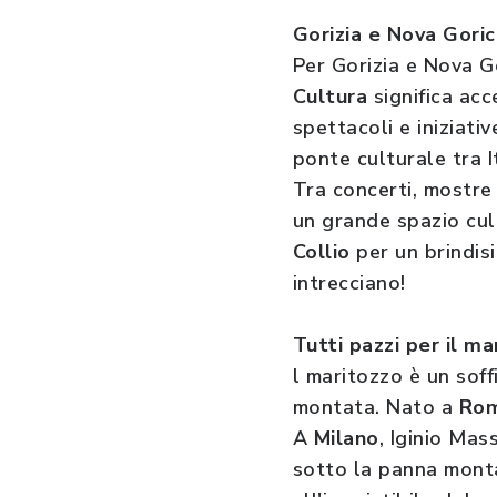
Gorizia e Nova Goric
Per Gorizia e Nova G
Cultura
significa acc
spettacoli e iniziati
ponte culturale tra I
Tra concerti, mostre 
un grande spazio cul
Collio
per un brindis
intrecciano!
Tutti pazzi per il ma
l maritozzo è un sof
montata. Nato a
Ro
A
Milano
, Iginio Mas
sotto la panna monta