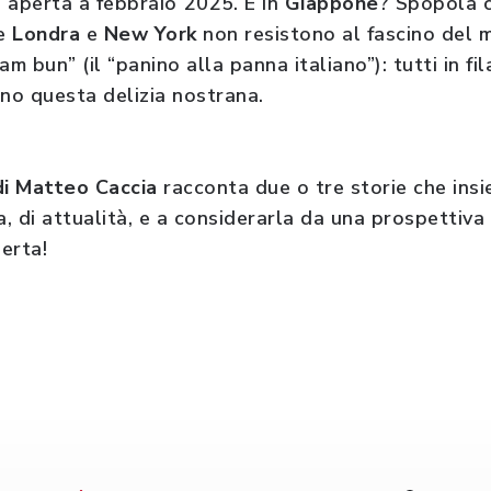
e, aperta a febbraio 2025. E in
Giappone
? Spopola c
he
Londra
e
New York
non resistono al fascino del m
am bun” (il “panino alla panna italiano”): tutti in f
no questa delizia nostrana.
di Matteo Caccia
racconta due o tre storie che insi
a, di attualità, e a considerarla da una prospettiva
erta!