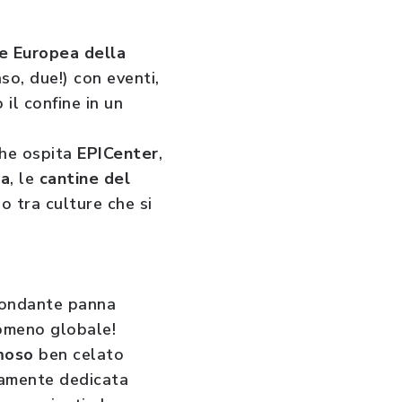
e Europea della
aso, due!) con eventi,
 il confine in un
he ospita
EPICenter
,
ia
, le
cantine del
io tra culture che si
bbondante panna
omeno globale!
moso
ben celato
eramente dedicata