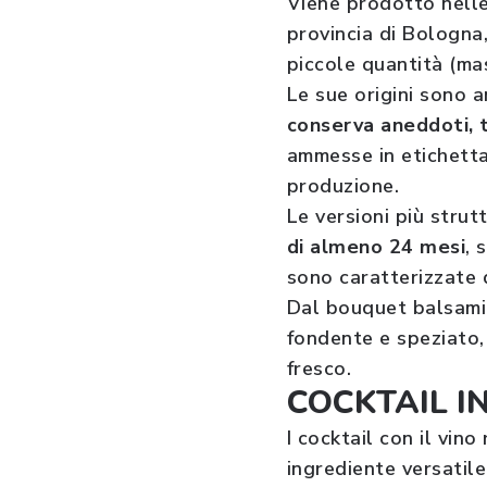
Viene prodotto nelle
provincia di Bologna
piccole quantità (ma
Le sue origini sono a
conserva aneddoti, tr
ammesse in etichetta
produzione.
Le versioni più stru
di almeno 24 mesi
, 
sono caratterizzate 
Dal bouquet balsamic
fondente e speziato,
fresco.
COCKTAIL I
I cocktail con il vin
ingrediente versatile