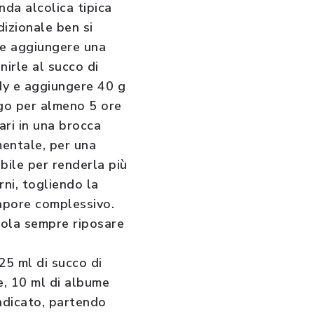
nda alcolica tipica
dizionale ben si
e e aggiungere una
nirle al succo di
ndy e aggiungere 40 g
rigo per almeno 5 ore
ari in una brocca
mentale, per una
bile per renderla più
rni, togliendo la
sapore complessivo.
dola sempre riposare
25 ml di succo di
e, 10 ml di albume
indicato, partendo