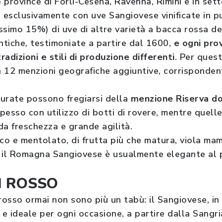
 province di Forlì-Cesena, Ravenna, Rimini e in set
, esclusivamente con uve Sangiovese vinificate in p
ssimo 15%) di uve di altre varietà a bacca rossa de
ntiche, testimoniate a partire dal 1600,
e ogni pro
adizioni e stili di produzione differenti
. Per ques
 12 menzioni geografiche aggiuntive, corrispondent
tturate possono fregiarsi della
menzione Riserva d
spesso con utilizzo di botti di rovere, mentre quell
da freschezza e grande agilità.
o e mentolato, di frutta più che matura, viola ma
 il Romagna Sangiovese è usualmente elegante al p
N ROSSO
o rosso ormai non sono più un tabù: il Sangiovese, in
 e ideale per ogni occasione, a partire dalla Sangri