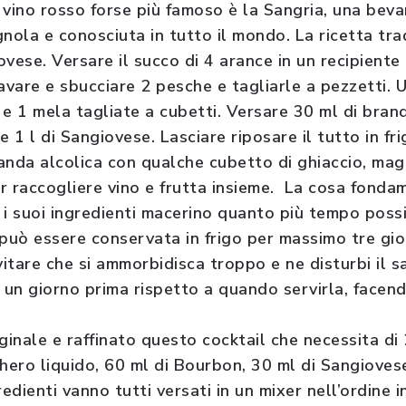
l vino rosso forse più famoso è la Sangria, una beva
nola e conosciuta in tutto il mondo. La ricetta tra
ovese. Versare il succo di 4 arance in un recipient
avare e sbucciare 2 pesche e tagliarle a pezzetti. U
 e 1 mela tagliate a cubetti. Versare 30 ml di bra
e 1 l di Sangiovese. Lasciare riposare il tutto in f
anda alcolica con qualche cubetto di ghiaccio, mag
r raccogliere vino e frutta insieme. La cosa fonda
 i suoi ingredienti macerino quanto più tempo possi
 può essere conservata in frigo per massimo tre gio
vitare che si ammorbidisca troppo e ne disturbi il 
a un giorno prima rispetto a quando servirla, facen
ginale e raffinato questo cocktail che necessita di 
chero liquido, 60 ml di Bourbon, 30 ml di Sangioves
redienti vanno tutti versati in un mixer nell’ordine 