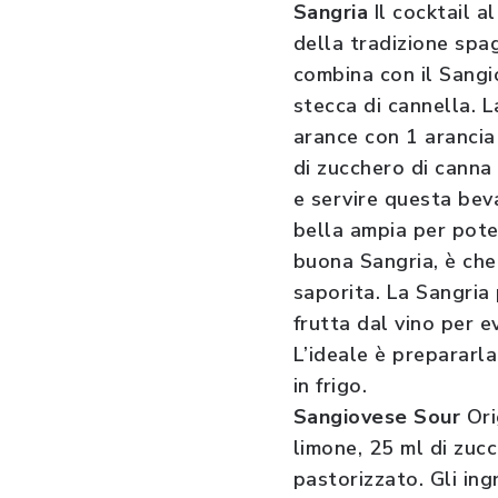
Sangria
Il cocktail a
della tradizione spag
combina con il Sangi
stecca di cannella. L
arance con 1 arancia
di zucchero di canna 
e servire questa bev
bella ampia per pote
buona Sangria, è che
saporita. La Sangria
frutta dal vino per e
L’ideale è prepararl
in frigo.
Sangiovese Sour
Ori
limone, 25 ml di zuc
pastorizzato. Gli ing