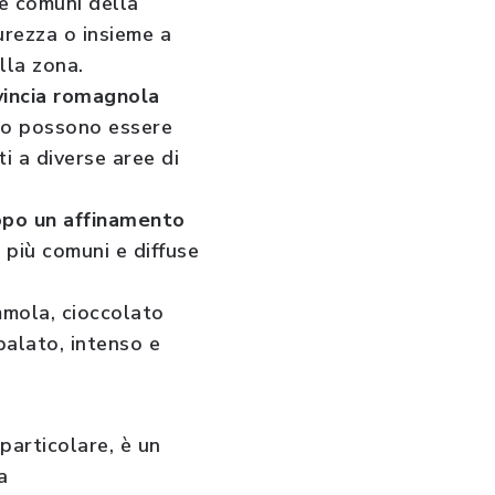
te comuni della
urezza o insieme a
lla zona.
vincia romagnola
to possono essere
i a diverse aree di
opo un affinamento
e più comuni e diffuse
mmola, cioccolato
alato, intenso e
 particolare, è un
a