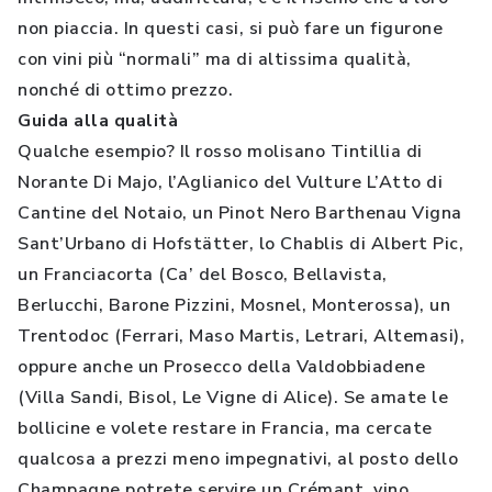
non piaccia. In questi casi, si può fare un figurone
con vini più “normali” ma di altissima qualità,
nonché di ottimo prezzo.
Guida alla qualità
Qualche esempio? Il rosso molisano Tintillia di
Norante Di Majo, l’Aglianico del Vulture L’Atto di
Cantine del Notaio, un Pinot Nero Barthenau Vigna
Sant’Urbano di Hofstätter, lo Chablis di Albert Pic,
un Franciacorta (Ca’ del Bosco, Bellavista,
Berlucchi, Barone Pizzini, Mosnel, Monterossa), un
Trentodoc (Ferrari, Maso Martis, Letrari, Altemasi),
oppure anche un Prosecco della Valdobbiadene
(Villa Sandi, Bisol, Le Vigne di Alice). Se amate le
bollicine e volete restare in Francia, ma cercate
qualcosa a prezzi meno impegnativi, al posto dello
Champagne potrete servire un Crémant, vino