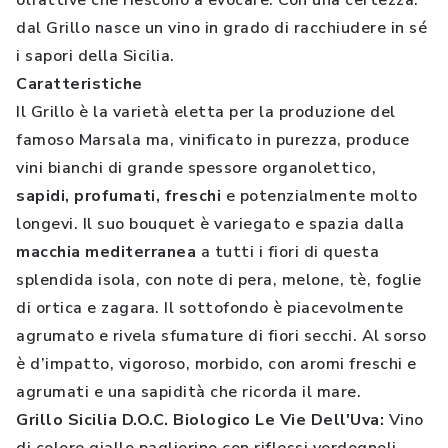
olfattive che riescono a evocare. Con una certezza:
dal Grillo nasce un vino in grado di racchiudere in sé
i sapori della Sicilia.
Caratteristiche
Il Grillo è la varietà eletta per la produzione del
famoso Marsala ma, vinificato in purezza, produce
vini bianchi di grande spessore organolettico,
sapidi, profumati, freschi
e potenzialmente molto
longevi. Il suo bouquet è variegato e spazia dalla
macchia mediterranea
a tutti i fiori di questa
splendida isola, con note di pera, melone, tè, foglie
di ortica e zagara. Il sottofondo è piacevolmente
agrumato e rivela sfumature di fiori secchi. Al sorso
è d’impatto, vigoroso, morbido, con aromi freschi e
agrumati e una sapidità che ricorda il mare.
Grillo Sicilia D.O.C. Biologico Le Vie Dell'Uva:
Vino