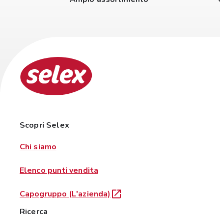
Scopri Selex
Chi siamo
Elenco punti vendita
Capogruppo (L'azienda)
Ricerca