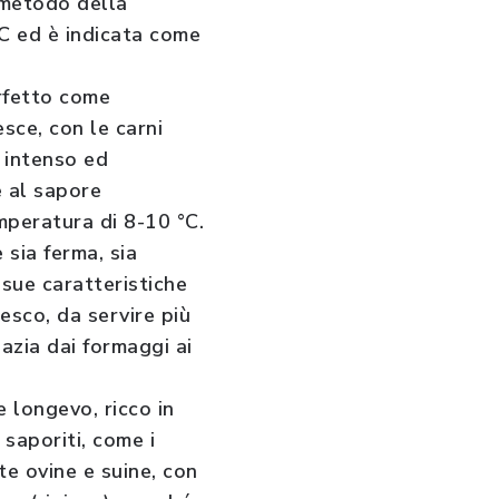
 metodo della
 °C ed è indicata come
erfetto come
esce, con le carni
o intenso ed
e al sapore
mperatura di 8-10 °C.
sia ferma, sia
 sue caratteristiche
esco, da servire più
azia dai formaggi ai
e longevo, ricco in
 saporiti, come i
te ovine e suine, con