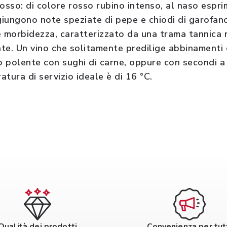
osso: di colore rosso rubino intenso, al naso esprim
giungono note speziate di pepe e chiodi di garofano
e morbidezza, caratterizzato da una trama tannica 
ate. Un vino che solitamente predilige abbinamenti 
 o polente con sughi di carne, oppure con secondi a
tura di servizio ideale è di 16 °C.
Qualità dei prodotti
Convenienza per tut