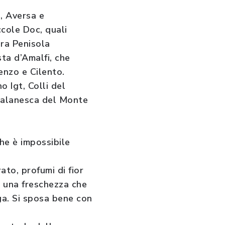
, Aversa e
ccole Doc, quali
era Penisola
sta d’Amalfi, che
enzo e Cilento.
o Igt, Colli del
atalanesca del Monte
he è impossibile
rato, profumi di fior
, una freschezza che
a. Si sposa bene con