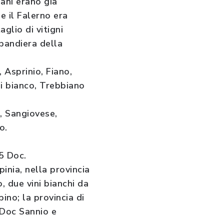
pani erano già
he il Falerno era
aglio di vitigni
abandiera della
 Asprinio, Fiano,
ni bianco, Trebbiano
a, Sangiovese,
o.
5 Doc.
inia, nella provincia
, due vini bianchi da
pino; la provincia di
 Doc Sannio e