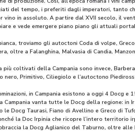
he di produzione. Così, all’epoca romana i vini cam
iati del tempo, i preferiti dagli imperatori, tanto c
 vino in assoluto. A partire dal XVII secolo, il vent
biare e vede emergere piano piano gli attuali port
 bianca, troviamo gli autoctoni Coda di volpe, Greco,
era, oltre a Falanghina, Malvasia di Candia, Manzo
sa più coltivati della Campania sono invece, Barber
nero, Primitivo, Ciliegiolo e l’autoctono Piediross
ominazioni, in Campania esistono a oggi 4 Docg e 1
a Campania vanta tutte le Docg della regione: in Irp
no le Docg Taurasi, Fiano di Avellino e Greco di Tufo
ché la Doc Irpinia che ricopre l’intero territorio ir
bbraccia la Docg Aglianico del Taburno, oltre alle