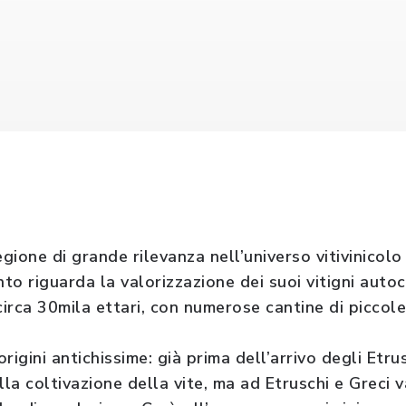
ione di grande rilevanza nell’universo vitivinicolo 
o riguarda la valorizzazione dei suoi vitigni autoct
circa 30mila ettari, con numerose cantine di piccol
.
origini antichissime: già prima dell’arrivo degli Etru
lla coltivazione della vite, ma ad Etruschi e Greci v