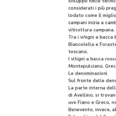
sviluppo nelle tecnic
considerati i più preg
lodato come il miglior
campani inizia a cam
viticoltura campana.
Tra i vitigni a bacca
Biancolella e Forast
toscano.
I vitigni a bacca ros
Montepulciano, Greco 
Le denominazioni
Sul fronte delle den
La parte interna dell
di Avellino, si trova
uve Fiano e Greco, non
Benevento, invece, a