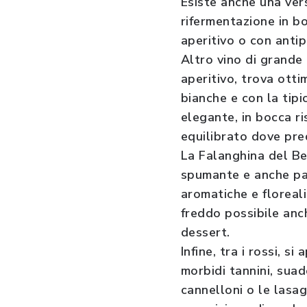
Esiste anche una ver
rifermentazione in bo
aperitivo o con antipa
Altro vino di grande 
aperitivo, trova ottim
bianche e con la tipi
elegante, in bocca ri
equilibrato dove pre
La Falanghina del Be
spumante e anche pas
aromatiche e floreali
freddo possibile anc
dessert.
Infine, tra i rossi, 
morbidi tannini, suad
cannelloni o le lasag