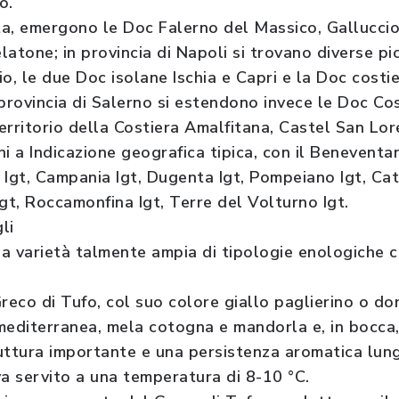
o.
rta, emergono le Doc Falerno del Massico, Galluccio
atone; in provincia di Napoli si trovano diverse pi
o, le due Doc isolane Ischia e Capri e la Doc costi
n provincia di Salerno si estendono invece le Doc Co
territorio della Costiera Amalfitana, Castel San Lor
ini a Indicazione geografica tipica, con il Beneventan
 Igt, Campania Igt, Dugenta Igt, Pompeiano Igt, C
t, Roccamonfina Igt, Terre del Volturno Igt.
li
a varietà talmente ampia di tipologie enologiche c
l Greco di Tufo, col suo colore giallo paglierino o do
mediterranea, mela cotogna e mandorla e, in bocca
ttura importante e una persistenza aromatica lung
va servito a una temperatura di 8-10 °C.