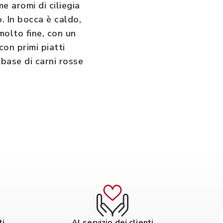
e aromi di ciliegia
. In bocca è caldo,
molto fine, con un
con primi piatti
 base di carni rosse
ti
Al servizio dei clienti