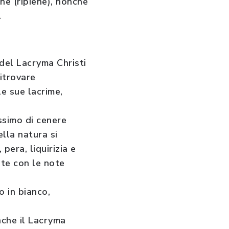
ne (ripiene), nonché
.
del Lacryma Christi
ritrovare
le sue lacrime,
issimo di cenere
ella natura si
pera, liquirizia e
nte con le note
o in bianco,
nche il Lacryma