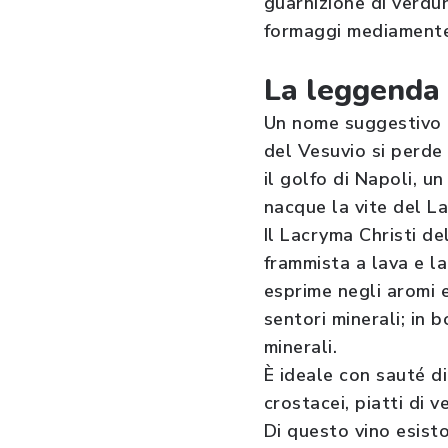
guarnizione di verdur
formaggi mediamente 
La leggenda 
Un nome suggestivo p
del Vesuvio si perde 
il golfo di Napoli, u
nacque la vite del La
Il Lacryma Christi de
frammista a lava e lap
esprime negli aromi e
sentori minerali; in 
minerali.
È ideale con sauté di
crostacei, piatti di 
Di questo vino esist