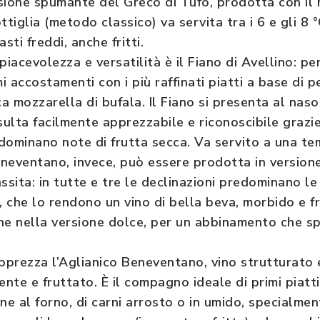
sione spumante del Greco di Tufo, prodotta con il
ttiglia (metodo classico) va servita tra i 6 e gli 8
sti freddi, anche fritti.
piacevolezza e versatilità è il Fiano di Avellino: p
i accostamenti con i più raffinati piatti a base di p
ca mozzarella di bufala. Il Fiano si presenta al nas
sulta facilmente apprezzabile e riconoscibile grazi
dominano note di frutta secca. Va servito a una te
neventano, invece, può essere prodotta in versione 
sita: in tutte e tre le declinazioni predominano le
, che lo rendono un vino di bella beva, morbido e fr
he nella versione dolce, per un abbinamento che sp
si apprezza l’Aglianico Beneventano, vino strutturato 
ente e fruttato. È il compagno ideale di primi piatti
ne al forno, di carni arrosto o in umido, specialmen