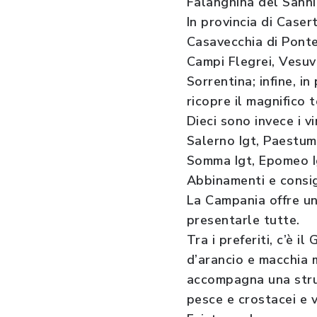
Falanghina del Sanni
In provincia di Case
Casavecchia di Pontel
Campi Flegrei, Vesuvi
Sorrentina; infine, i
ricopre il magnifico 
Dieci sono invece i v
Salerno Igt, Paestum
Somma Igt, Epomeo Ig
Abbinamenti e consig
La Campania offre un
presentarle tutte.
Tra i preferiti, c’è i
d’arancio e macchia 
accompagna una stru
pesce e crostacei e 