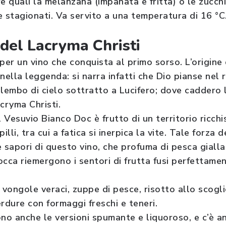
e quali la melanzana (impanata e fritta) o le zucchi
stagionati. Va servito a una temperatura di 16 °C
del Lacryma Christi
er un vino che conquista al primo sorso. L’origine 
nella leggenda: si narra infatti che Dio pianse nel 
n lembo di cielo sottratto a Lucifero; dove caddero 
cryma Christi.
l Vesuvio Bianco Doc è frutto di un territorio ricch
illi, tra cui a fatica si inerpica la vite. Tale forza d
 sapori di questo vino, che profuma di pesca gialla, 
bocca riemergono i sentori di frutta fusi perfettame
 vongole veraci, zuppe di pesce, risotto allo scogli
verdure con formaggi freschi e teneri.
ono anche le versioni spumante e liquoroso, e c’è a