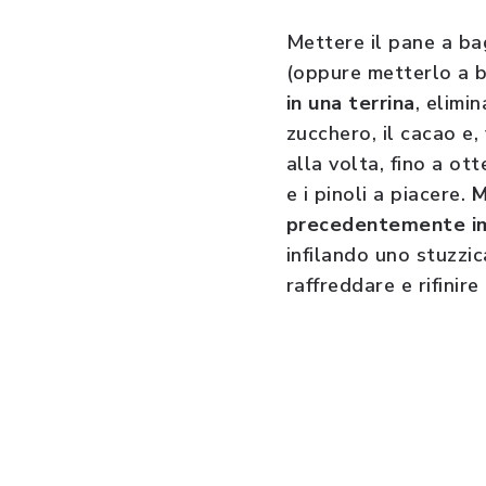
Mettere il pane a bag
(oppure metterlo a b
in una terrina
, elimi
zucchero, il cacao e,
alla volta, fino a ot
e i pinoli a piacere.
M
precedentemente i
infilando uno stuzzic
raffreddare e rifinir