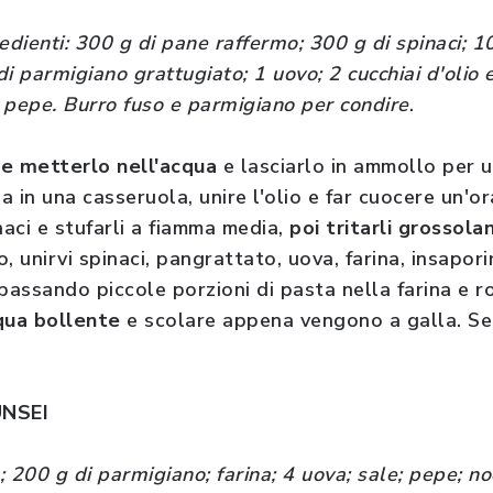
edienti: 300 g di pane raffermo; 300 g di spinaci; 100
i parmigiano grattugiato; 1 uovo; 2 cucchiai d'olio e
 pepe. Burro fuso e parmigiano per condire
.
 e metterlo nell'acqua
e lasciarlo in ammollo per un
a in una casseruola, unire l'olio e far cuocere un'
naci e stufarli a fiamma media,
poi tritarli grossol
o, unirvi spinaci, pangrattato, uova, farina, insapori
passando piccole porzioni di pasta nella farina e r
qua bollente
e scolare appena vengono a galla. Se
UNSEI
; 200 g di parmigiano; farina; 4 uova; sale; pepe; n