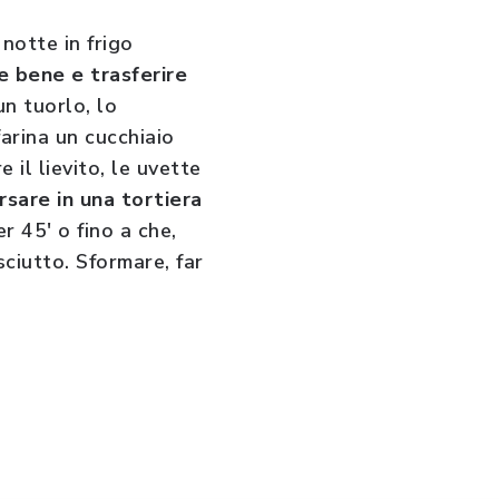
 notte in frigo
e bene e trasferire
un tuorlo, lo
farina un cucchiaio
il lievito, le uvette
rsare in una tortiera
r 45' o fino a che,
sciutto. Sformare, far