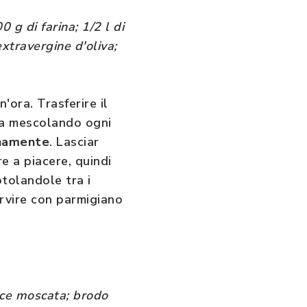
 g di farina; 1/2 l di
xtravergine d'oliva;
'ora. Trasferire il
ora mescolando ogni
anamente
. Lasciar
re a piacere, quindi
otolandole tra i
rvire con parmigiano
oce moscata; brodo