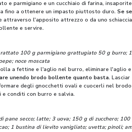
o e parmigiano e un cucchiaio di farina, insaporite
a fino a ottenere un impasto piuttosto duro.
Se se
e attraverso l'apposito attrezzo o da uno schiaccia
llente e servire.
rattato 100 g parmigiano grattugiato 50 g burro; 1 
; pepe; noce moscata
olla a fettine e l'aglio nel burro, eliminare l'aglio 
are unendo brodo bollente quanto basta
. Lasciar
 formare degli gnocchetti ovali e cuocerli nel brodo
 e conditi con burro e salvia.
di pane secco; latte; 3 uova; 150 g di zucchero; 100 g
ao; 1 bustina di lievito vanigliato; uvetta; pinoli; ama