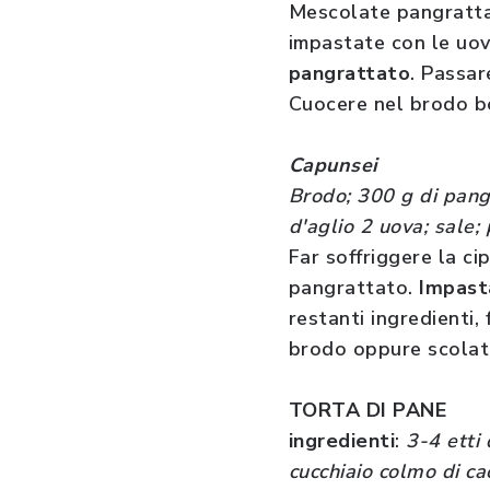
Mescolate pangrattat
impastate con le uov
pangrattato
. Passar
Cuocere nel brodo bo
Capunsei
Brodo; 300 g di pang
d'aglio 2 uova; sale
Far soffriggere la cip
pangrattato.
Impast
restanti ingredienti,
brodo oppure scolati
TORTA DI PANE
ingredienti
:
3-4 etti 
cucchiaio colmo di cac