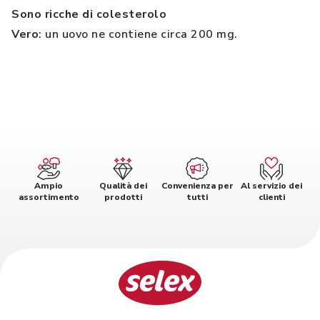
Sono ricche di colesterolo
Vero
: un uovo ne contiene circa 200 mg.
Ampio
Qualità dei
Convenienza per
Al servizio dei
assortimento
prodotti
tutti
clienti