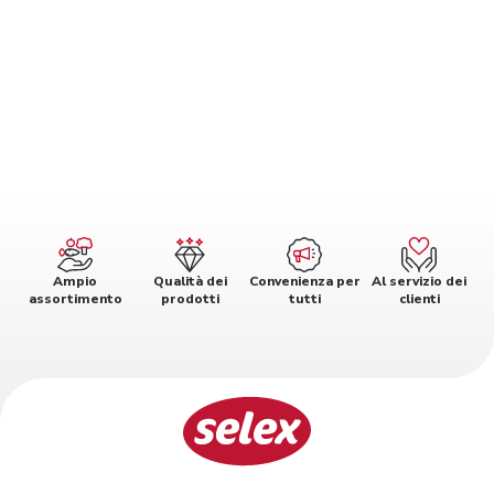
Ampio
Qualità dei
Convenienza per
Al servizio dei
assortimento
prodotti
tutti
clienti