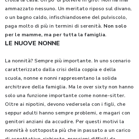
crolla la casa. Un po’ di polvere in giro? Non ha mai
ammazzato nessuno. Un meritato riposo sul divano,
o un bagno caldo, infischiandosene del pulviscolo,
paga molto di più in termini di serenità.
Non solo
per le mamme, ma per tutta la famiglia
.
LE NUOVE NONNE
La nonnità? Sempre più importante. In uno scenario
caratterizzato dalla crisi della coppia e della
scuola, nonne e nonni rappresentano la solida
architrave della famiglia. Ma le over sixty non hanno
solo una funzione importante come nonne-sitter.
Oltre ai nipotini, devono vedersela con i figli, che
seppur adulti hanno sempre problemi, e magari con
genitori anziani da accudire. Per questi motivi la
nonnità è sottoposta più che in passato a un carico