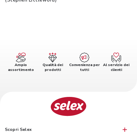
(Stephen Littleword)
Ampio
Qualità dei
Convenienza per
Al servizio dei
assortimento
prodotti
tutti
clienti
Scopri Selex