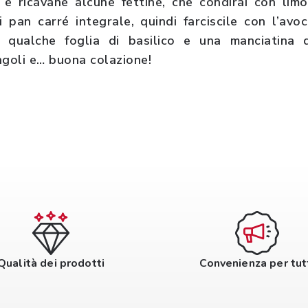
e ricavane alcune fettine, che condirai con limo
 pan carré integrale, quindi farciscile con l’avo
 qualche foglia di basilico e una manciatina d
ngoli e… buona colazione!
Qualità dei prodotti
Convenienza per tut