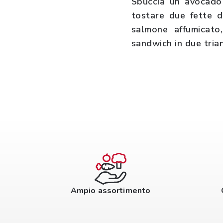
Sbuccia un avocado 
tostare due fette di
salmone affumicato,
sandwich in due tria
Ampio assortimento