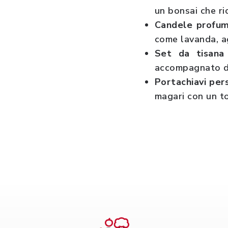
un bonsai che ri
Candele profuma
come lavanda, ag
Set da tisana
accompagnato da
Portachiavi per
magari con un to