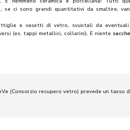
. E nemmeno ceramica e porcellana! Tutti que
 o, se ci sono grandi quantitativi da smaltire, vann
tiglie e vasetti di vetro, svuotali da eventuali
versi (es. tappi metallici, collarini). E niente
sacche
Ve (Consorzio recupero vetro) prevede un tasso di r