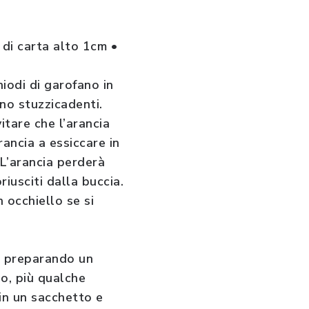
 di carta alto 1cm •
hiodi di garofano in
uno stuzzicadenti.
itare che l’arancia
rancia a essiccare in
 L’arancia perderà
iusciti dalla buccia.
n occhiello se si
re preparando un
no, più qualche
in un sacchetto e