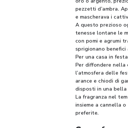
oro o argento, prezi
pezzetti d’ambra. Ap
e mascherava i cattiv
A questo prezioso og
tenesse lontane le ma
con pomi e agrumi tra
sprigionano benefici 
Per una casa in festa
Per diffondere nella
l’atmosfera delle fes
arance e chiodi di g
disposti in una bell
La fragranza nel te
insieme a cannella o
preferite.