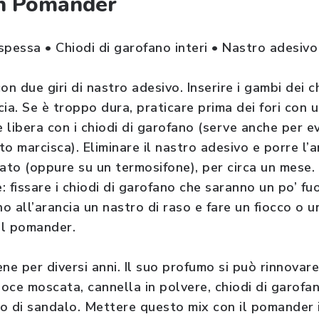
n Pomander
spessa • Chiodi di garofano interi • Nastro adesivo
on due giri di nastro adesivo. Inserire i gambi dei c
ia. Se è troppo dura, praticare prima dei fori con 
e libera con i chiodi di garofano (serve anche per ev
o marcisca). Eliminare il nastro adesivo e porre l’a
lato (oppure su un termosifone), per circa un mese.
 fissare i chiodi di garofano che saranno un po’ fuor
no all’arancia un nastro di raso e fare un fiocco o u
il pomander.
ene per diversi anni. Il suo profumo si può rinnova
noce moscata, cannella in polvere, chiodi di garofa
gno di sandalo. Mettere questo mix con il pomander 