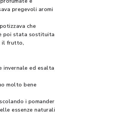
 profumate e
sava pregevoli aromi
ipotizzava che
è poi stata sostituita
il frutto,
e invernale ed esalta
nno molto bene
escolando i pomander
elle essenze naturali