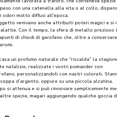
osamente lavorata a traforo, che conteneva spezie
peso con una catenella alla vita o al collo, dispen
i odori molto diffusi all’epoca.
getto venivano anche attribuiti poteri magici e si 
lattie. Con il tempo, la sfera di metallo prezioso 
punti di chiodi di garofano che, oltre a conservare 
aromi.
 casa un profumo naturale che “riscalda” la stagion
te natalizie, realizzate i vostri pomander con
arofano, personalizzandoli con nastri colorati. Sta
a coppa d’argento, oppure su una piccola alzatina.
mpo si attenua e si può rinnovare semplicemente m
 altre spezie, magari aggiungendo qualche goccia d