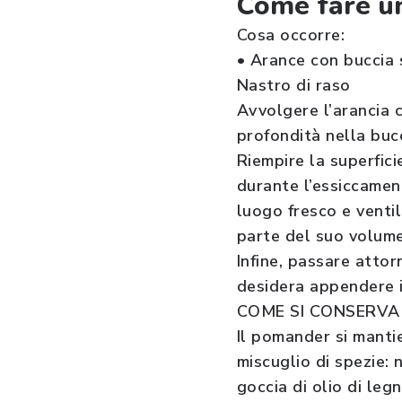
Come fare u
Cosa occorre:
• Arance con buccia 
Nastro di raso
Avvolgere l’arancia c
profondità nella bucc
Riempire la superfici
durante l’essiccament
luogo fresco e venti
parte del suo volume:
Infine, passare attor
desidera appendere 
COME SI CONSERVA
Il pomander si manti
miscuglio di spezie: 
goccia di olio di le