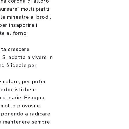
una corona di alloro
ureare” molti piatti
le minestre ai brodi,
per insaporire i
te al forno.
ata crescere
 Si adatta a vivere in
ed è ideale per
semplare, per poter
erboristiche e
culinarie. Bisogna
 molto piovosi e
, ponendo a radicare
 da mantenere sempre