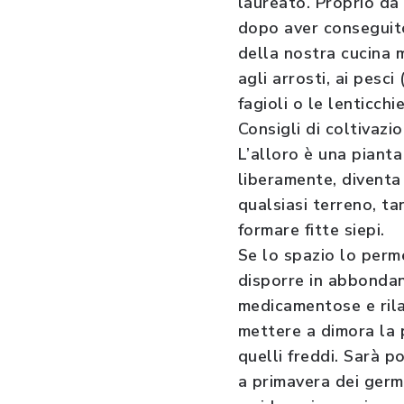
laureato. Proprio da 
dopo aver conseguito 
della nostra cucina m
agli arrosti, ai pesc
fagioli o le lenticchi
Consigli di coltivazi
L’alloro è una piant
liberamente, diventa 
qualsiasi terreno, ta
formare fitte siepi.
Se lo spazio lo perme
disporre in abbondan
medicamentose e rila
mettere a dimora la 
quelli freddi. Sarà p
a primavera dei germo