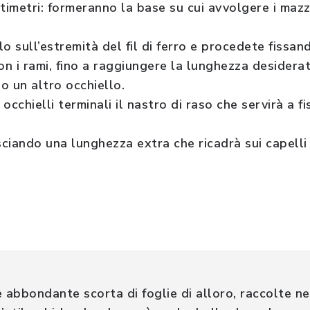
metri: formeranno la base su cui avvolgere i mazzol
o sull’estremità del fil di ferro e procedete fissand
on i rami, fino a raggiungere la lunghezza desiderat
o un altro occhiello.
occhielli terminali il nastro di raso che servirà a f
sciando una lunghezza extra che ricadrà sui capelli
e abbondante scorta di foglie di alloro, raccolte n