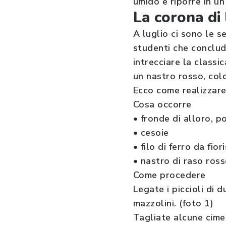
umido e riporre in u
La corona di 
A luglio ci sono le s
studenti che concludo
intrecciare la classi
un nastro rosso, col
Ecco come realizzare
Cosa occorre
• fronde di alloro, p
• cesoie
• filo di ferro da fior
• nastro di raso ros
Come procedere
Legate i piccioli di d
mazzolini. (foto 1)
Tagliate alcune cime