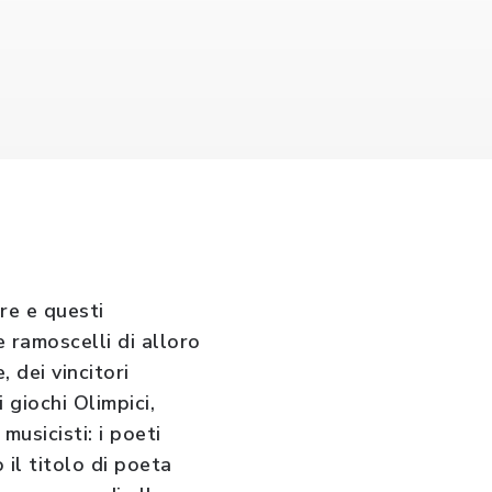
ore e questi
e ramoscelli di alloro
 dei vincitori
i giochi Olimpici,
usicisti: i poeti
 il titolo di poeta