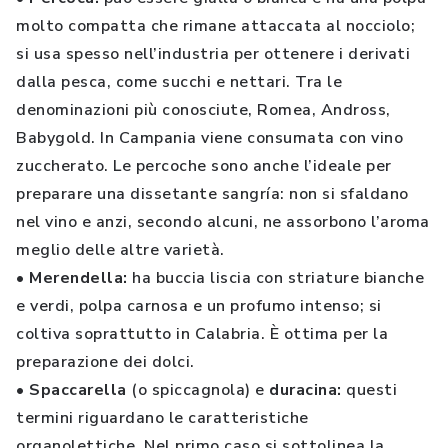
molto compatta che rimane attaccata al nocciolo;
si usa spesso nell’industria per ottenere i derivati
dalla pesca, come succhi e nettari. Tra le
denominazioni più conosciute, Romea, Andross,
Babygold. In Campania viene consumata con vino
zuccherato. Le percoche sono anche l’ideale per
preparare una dissetante sangría: non si sfaldano
nel vino e anzi, secondo alcuni, ne assorbono l’aroma
meglio delle altre varietà.
• Merendella:
ha buccia liscia con striature bianche
e verdi, polpa carnosa e un profumo intenso; si
coltiva soprattutto in Calabria. È ottima per la
preparazione dei dolci.
• Spaccarella
(o spiccagnola) e
duracina:
questi
termini riguardano le caratteristiche
organolettiche. Nel primo caso si sottolinea la