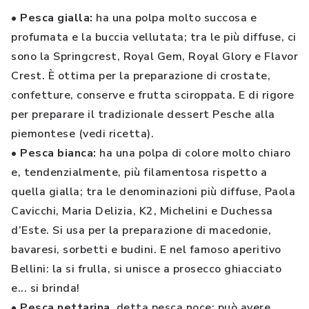
• Pesca gialla:
ha una polpa molto succosa e
profumata e la buccia vellutata; tra le più diffuse, ci
sono la Springcrest, Royal Gem, Royal Glory e Flavor
Crest. È ottima per la preparazione di crostate,
confetture, conserve e frutta sciroppata. E di rigore
per preparare il tradizionale dessert Pesche alla
piemontese (vedi ricetta).
• Pesca bianca:
ha una polpa di colore molto chiaro
e, tendenzialmente, più filamentosa rispetto a
quella gialla; tra le denominazioni più diffuse, Paola
Cavicchi, Maria Delizia, K2, Michelini e Duchessa
d’Este. Si usa per la preparazione di macedonie,
bavaresi, sorbetti e budini. E nel famoso aperitivo
Bellini: la si frulla, si unisce a prosecco ghiacciato
e... si brinda!
• Pesca nettarina
, detta pesca noce: può avere