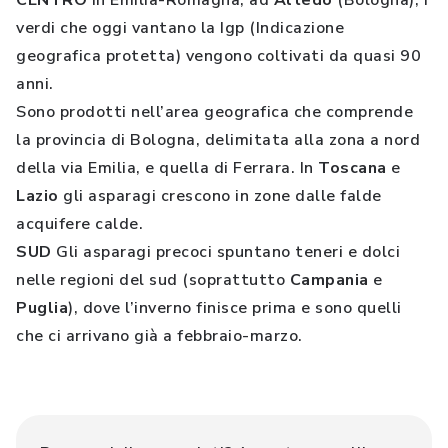
CENTRO
In Emilia-Romagna, ad
Altedo
(Bologna), i
verdi che oggi vantano la Igp (Indicazione
geografica protetta) vengono coltivati da quasi 90
anni.
Sono prodotti nell’area geografica che comprende
la provincia di Bologna, delimitata alla zona a nord
della via Emilia, e quella di Ferrara. In
Toscana
e
Lazio
gli asparagi crescono in zone dalle falde
acquifere calde.
SUD
Gli asparagi precoci spuntano teneri e dolci
nelle regioni del sud (soprattutto
Campania
e
Puglia
), dove l’inverno finisce prima e sono quelli
che ci arrivano già a febbraio-marzo.