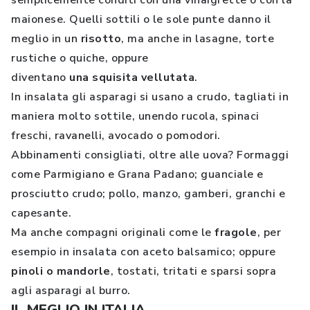
semplicemente conditi con una vinaigrette o con la
maionese. Quelli sottili o le sole punte danno il
meglio in un
risotto
, ma anche in lasagne, torte
rustiche o quiche, oppure
diventano
una squisita vellutata
.
In insalata gli asparagi si usano a crudo, tagliati in
maniera molto sottile, unendo rucola, spinaci
freschi, ravanelli, avocado o pomodori.
Abbinamenti consigliati, oltre alle uova? Formaggi
come Parmigiano e Grana Padano; guanciale e
prosciutto crudo; pollo, manzo, gamberi, granchi e
capesante.
Ma anche compagni originali come le
fragole
, per
esempio in insalata con aceto balsamico; oppure
pinoli o mandorle
, tostati, tritati e sparsi sopra
agli asparagi al burro.
IL MEGLIO IN ITALIA