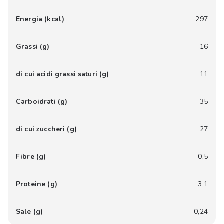
Energia (kcal)
297
Grassi (g)
16
di cui acidi grassi saturi (g)
11
Carboidrati (g)
35
di cui zuccheri (g)
27
Fibre (g)
0,5
Proteine (g)
3,1
Sale (g)
0,24