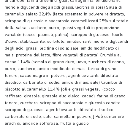
di carrube, farina di semi di guar, carragenina; emulsionanti:
mono e digliceridi degli acidi grassi, lecitina di soia) Salsa di
caramello salato 22,4% (latte scremato in polvere reidratato,
sciroppo di glucosio e saccarosio caramellizzati 25% sul totale
della salsa, zucchero, burro, grassi vegetali in proporzione
variabile (cocco, palmisti, palma), sciroppo di glucosio, tuorlo
d'uovo, stabilizzante: sorbitolo; emulsionanti: mono e digliceridi
degli acidi grassi, lecitina di soia; sale, amido modificato di
mais, proteine del latte, fibre vegetali di patata) Crumble al
cacao 11,4% (semola di grano duro, uova, zucchero di canna,
burro, zucchero, amido modificato di mais, farina di grano
tenero, cacao magro in polvere, agenti lievitanti: difosfato
disodico, carbonato di sodio, amido di mais; sale) Crumble di
biscotto al caramello 11,4% [oli e grassi vegetali (cocco
raffinato, girasole, girasole alto oleico, cacao), farina di grano
tenero, zucchero, sciroppo di saccarosio e glucosio candito,
sciroppo di glucosio, agenti lievitanti: difosfato disodico,
carbonato di sodio, sale, cannella in polvere)] Può contenere
arachidi, anidride solforosa, frutta a guscio