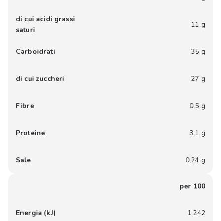
di cui acidi grassi
11 g
saturi
Carboidrati
35 g
di cui zuccheri
27 g
Fibre
0,5 g
Proteine
3,1 g
Sale
0,24 g
per 100
Energia (kJ)
1.242