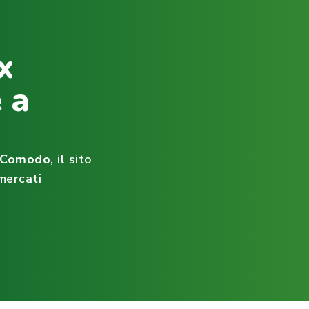
x
 a
ìComodo
, il sito
mercati