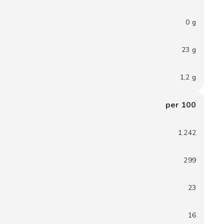
0 g
23 g
1,2 g
per 100
1.242
299
23
16