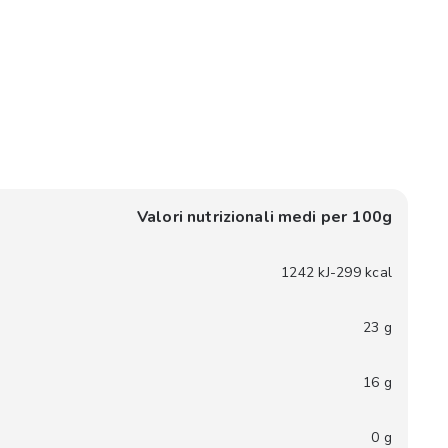
Valori nutrizionali medi per 100g
1242 kJ-299 kcal
23 g
16 g
0 g