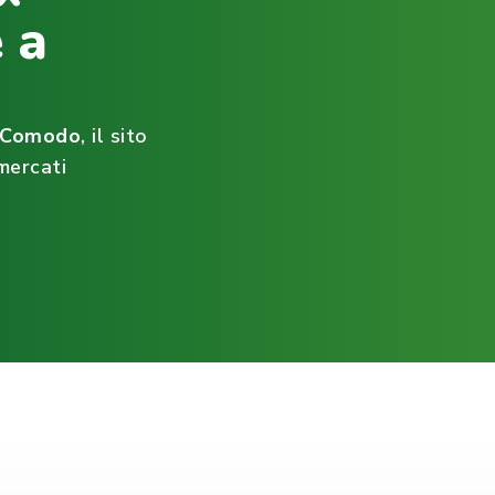
 a
ìComodo
, il sito
mercati