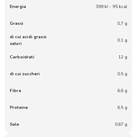
Energia
398 kJ - 95 kcal
Grassi
0,7 g
di cui acidi grassi
0,1 g
saturi
Carboidrati
12 g
di cui zuccheri
0,5 g
Fibre
6,6 g
Proteine
6,5 g
Sale
0,67 g