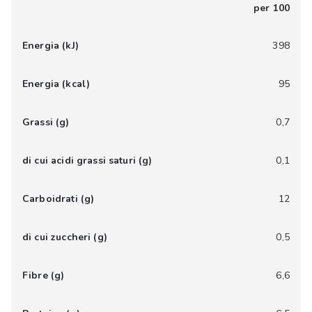
per 100
Energia (kJ)
398
Energia (kcal)
95
Grassi (g)
0,7
di cui acidi grassi saturi (g)
0,1
Carboidrati (g)
12
di cui zuccheri (g)
0,5
Fibre (g)
6,6