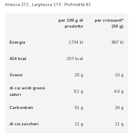
Altezza 272 , Larghezza 173 , Profondità 81
per 100 g di
per croissant*
prodotto
(50 g)
Energia
1734 kJ
867 kJ
414 kcal
207 kcal
Grassi
20 g
10 g
di cui acidi grassi
9,1 g
4,6 g
saturi
Carboidrati
51 g
26 g
di cui zuccheri
22 g
11 g