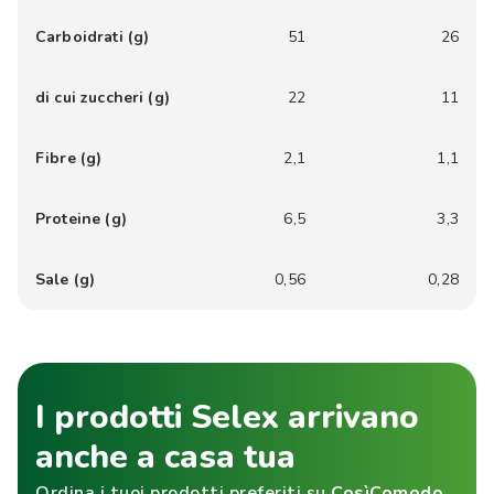
Carboidrati (g)
51
26
di cui zuccheri (g)
22
11
Fibre (g)
2,1
1,1
Proteine (g)
6,5
3,3
Sale (g)
0,56
0,28
I prodotti Selex arrivano
anche a casa tua
Ordina i tuoi prodotti preferiti su
CosìComodo
,