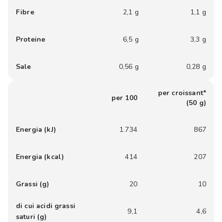
Fibre
2,1 g
1,1 g
Proteine
6,5 g
3,3 g
Sale
0,56 g
0,28 g
per croissant*
per 100
(50 g)
Energia (kJ)
1.734
867
Energia (kcal)
414
207
Grassi (g)
20
10
di cui acidi grassi
9,1
4,6
saturi (g)