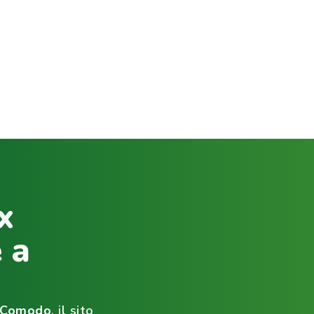
x
 a
ìComodo
, il sito