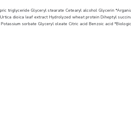
pric triglyceride Glyceryl stearate Cetearyl alcohol Glycerin *Argani
Urtica dioica leaf extract Hydrolyzed wheat protein Diheptyl succi
Potassium sorbate Glyceryl oleate Citric acid Benzoic acid *Biologi