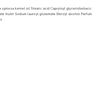
a spinosa kernel oil Stearic acid Capryloyl glycerin/sebacic
nate Inulin Sodium lauroyl glutamate Benzyl alcohol Parfum
co