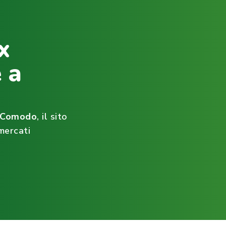
x
 a
ìComodo
, il sito
mercati